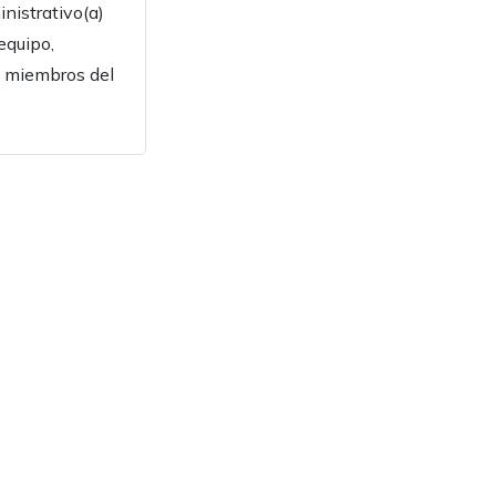
nistrativo(a)
equipo,
os miembros del