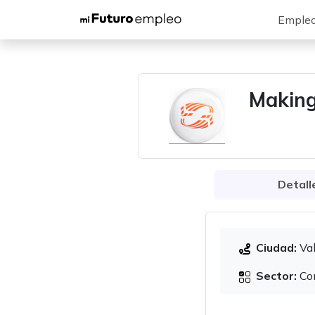
Emple
Making
Detall
Ciudad:
Val
Sector:
Com